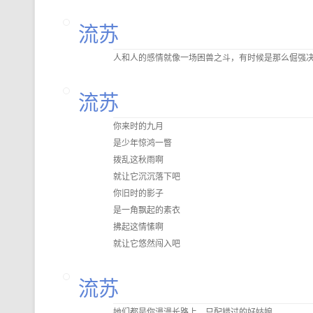
流苏
人和人的感情就像一场困兽之斗，有时候是那么倔强
流苏
你来时的九月
是少年惊鸿一瞥
拨乱这秋雨啊
就让它沉沉落下吧
你旧时的影子
是一角飘起的素衣
拂起这情愫啊
就让它悠然闯入吧
流苏
她们都是你漫漫长路上，只配错过的好姑娘。