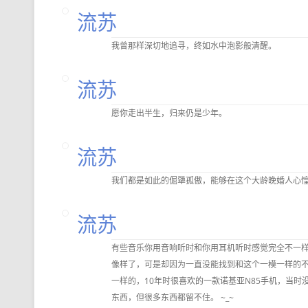
流苏
我曾那样深切地追寻，终如水中泡影般清醒。
流苏
愿你走出半生，归来仍是少年。
流苏
我们都是如此的倔犟孤傲，能够在这个大龄晚婚人心
流苏
有些音乐你用音响听时和你用耳机听时感觉完全不一样
像样了，可是却因为一直没能找到和这个一模一样的不
一样的，10年时很喜欢的一款诺基亚N85手机，当
东西，但很多东西都留不住。 ~_~