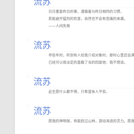
流苏
日日重复昨日的事，遵循着与昨日相同的习惯，
若能避开猛烈的欢喜，自然也不会有悲痛的来袭。
——人间失格
流苏
早些年时，听到有人给我介绍对象时，那时心里还会
已经可以很淡定的直截了当的回复他：我不想谈。
流苏
此生愿什么都不得，只希望亲人平安。
流苏
愿我的神明保，有能跃过山林，游动海浪的灵力。愿