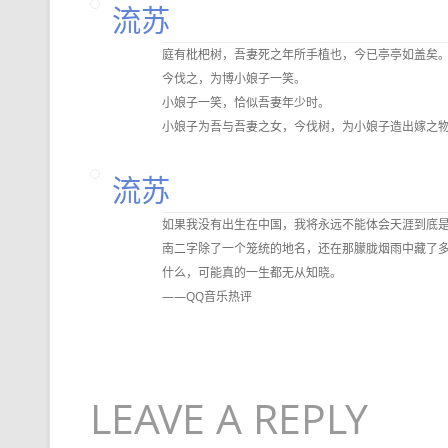
流苏
庭有枇杷树，吾妻死之年所手植也，今已亭亭如盖矣
今伐之，为博小娘子一笑。
小娘子一笑，恰似吾妻年少时。
小娘子为吾与吾妻之女，今伐树，为小娘子造出嫁之
流苏
如果我没有出生在中国，我将永远不能体会天涯到底
南二字除了一个笼统的地名，还在那朦胧烟雨中藏了
什么，可能真的一生都无从知晓。
——QQ音乐热评
LEAVE A REPLY